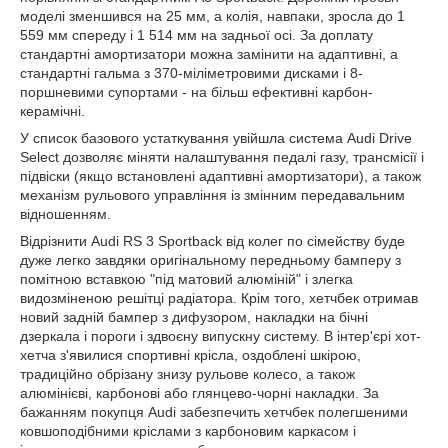
моделі зменшився на 25 мм, а колія, навпаки, зросла до 1
559 мм спереду і 1 514 мм на задньої осі. За доплату
стандартні амортизатори можна замінити на адаптивні, а
стандартні гальма з 370-міліметровими дисками і 8-
поршневими супортами - на більш ефективні карбон-
керамічні.
У список базового устаткування увійшла система Audi Drive
Select дозволяє міняти налаштування педалі газу, трансмісії і
підвіски (якщо встановлені адаптивні амортизатори), а також
механізм рульового управління із змінним передавальним
відношенням.
Відрізнити Audi RS 3 Sportback від колег по сімейству буде
дуже легко завдяки оригінальному передньому бамперу з
помітною вставкою "під матовий алюміній" і злегка
видозміненою решітці радіатора. Крім того, хетчбек отримав
новий задній бампер з дифузором, накладки на бічні
дзеркала і пороги і здвоєну випускну систему. В інтер'єрі хот-
хетча з'явилися спортивні крісла, оздоблені шкірою,
традиційно обрізану знизу рульове колесо, а також
алюмінієві, карбонові або глянцево-чорні накладки. За
бажанням покупця Audi забезпечить хетчбек полегшеними
ковшоподібними кріслами з карбоновим каркасом і