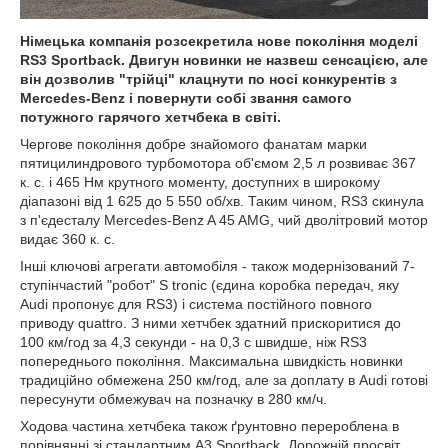
Німецька компанія розсекретила нове покоління моделі
RS3 Sportback. Двигун новинки не назвеш сенсацією, але
він дозволив "трійці" клацнути по носі конкурентів з
Mercedes-Benz і повернути собі звання самого
потужного гарячого хетчбека в світі.
Чергове покоління добре знайомого фанатам марки
пятицилиндрового турбомотора об'ємом 2,5 л розвиває 367
к. с. і 465 Нм крутного моменту, доступних в широкому
діапазоні від 1 625 до 5 550 об/хв. Таким чином, RS3 скинула
з п'єдесталу Mercedes-Benz A 45 AMG, чий дволітровий мотор
видає 360 к. с.
Інші ключові агрегати автомобіля - також модернізований 7-
ступінчастий "робот" S tronic (єдина коробка передач, яку
Audi пропонує для RS3) і система постійного повного
приводу quattro. З ними хетчбек здатний прискоритися до
100 км/год за 4,3 секунди - на 0,3 с швидше, ніж RS3
попереднього покоління. Максимальна швидкість новинки
традиційно обмежена 250 км/год, але за доплату в Audi готові
пересунути обмежувач на позначку в 280 км/ч.
Ходова частина хетчбека також ґрунтовно перероблена в
порівнянні зі стандартним А3 Sportback. Дорожній просвіт