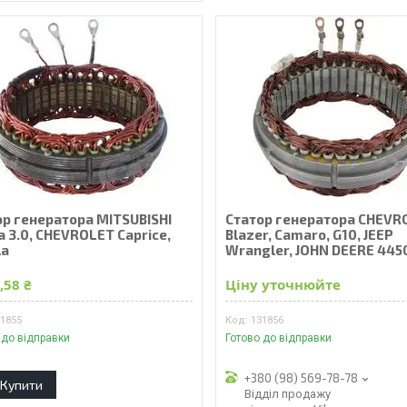
ор генератора MITSUBISHI
Статор генератора CHEVR
 3.0, CHEVROLET Caprice,
Blazer, Camaro, G10, JEEP
la
Wrangler, JOHN DEERE 445
,58 ₴
Ціну уточнюйте
31855
131856
 до відправки
Готово до відправки
+380 (98) 569-78-78
Купити
Відділ продажу