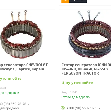
ор генератора CHEVROLET
Статор генератора JOHN D
Biscayne, Caprice, Impala
JD544-B, JD644-B, MASSEY
FERGUSON TRACTOR
 уточнюйте
Ціну уточнюйте
33934
135145
 до відправки
Готово до відправки
80 (98) 569-78-78
+380 (98) 569-78-78
дділ продажу