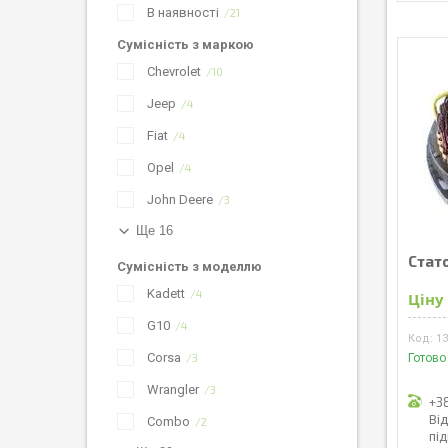
В наявності
21
Сумісність з маркою
Chevrolet
10
Jeep
4
Fiat
4
Opel
4
John Deere
3
Ще 16
Стат
Сумісність з моделлю
Kadett
4
Ціну
G10
4
1
Corsa
3
Готово
Wrangler
3
+3
Ві
Combo
2
пі