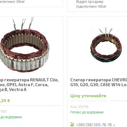
дключено Viber
Відділ продажу
підключено Viber
р генератора RENAULT Clio,
Статор генератора CHEVR
o, OPEL Astra F, Corsa,
G10, G20, G30, CASE W14 L
 B, Vectra A
Ціну уточнюйте
,29 ₴
232796
37052
Готово до відправки
 до відправки
+380 (98) 569-78-78