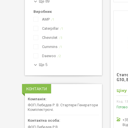
Ще 89
Виробник
AMP
1
Caterpillar
1
Chevrolet
3
Cummins
1
Daewoo
2
Ще 5
Стат
G10, 
КОНТАКТИ
Ціну
1
ФОП Лебедєв Р. В. Стартери Генератори
Готово
Комплектуючі.
+3
Ві
ФОП Лебедєв Р В