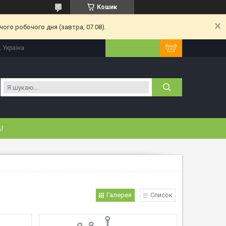
Кошик
ого робочого дня (завтра, 07.08).
, Україна
!
Галерея
Список