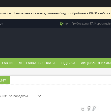
очий час. Замовлення та повідомлення будуть оброблені з 09:00 найближч
вул. Грибоєдова 37, Коростишів
-78
НТАКТИ
ДОСТАВКА ТА ОПЛАТА
ВІДГУКИ
АКЦІЯ 5% ЗНИЖКА
EMY