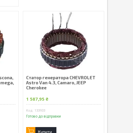
scona,
Статор генератора CHEVROLET
 Omega,
Astro Van 4.3, Camaro, JEEP
Cherokee
1 587,95 ₴
133933
Готово до відправки
Купити