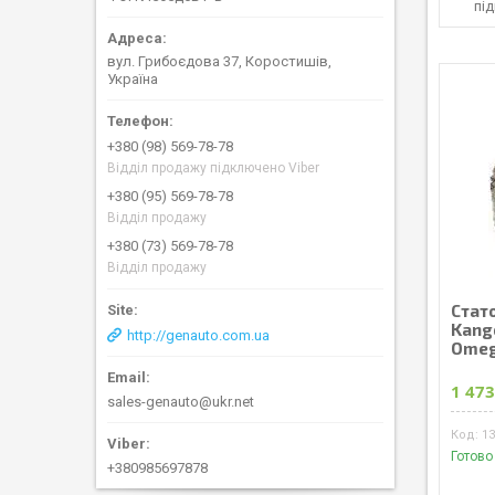
пі
вул. Грибоєдова 37, Коростишів,
Україна
+380 (98) 569-78-78
Відділ продажу підключено Viber
+380 (95) 569-78-78
Відділ продажу
+380 (73) 569-78-78
Відділ продажу
Стато
Kango
http://genauto.com.ua
Omega
1 473
sales-genauto@ukr.net
1
Готово
+380985697878