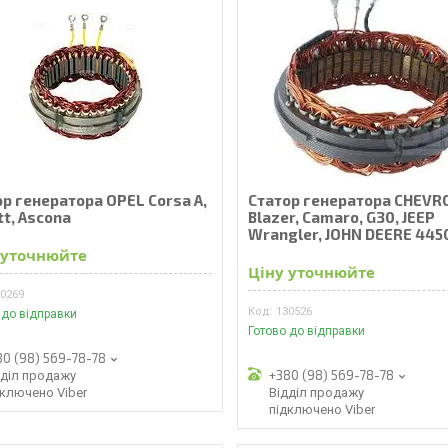
р генератора OPEL Corsa A,
Статор генератора CHEVR
t, Ascona
Blazer, Camaro, G30, JEEP
Wrangler, JOHN DEERE 445
 уточнюйте
Ціну уточнюйте
30269
130526
 до відправки
Готово до відправки
80 (98) 569-78-78
+380 (98) 569-78-78
дділ продажу
дключено Viber
Відділ продажу
підключено Viber