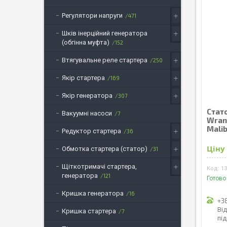
Регулятори напруги
471
Шків інерційний генератора
(обгінна муфта)
152
Втягувальне реле стартера
250
Якір стартера
169
Якір генератора
307
Стат
Вакуумні насоси
7
Wran
Malib
Редуктор стартера
36
Ціну
Обмотка стартера (статор)
31
Щіткотримачі стартера,
1
генератора
121
Готово
Кришка генератора
16
+3
Ві
Кришка стартера
7
пі