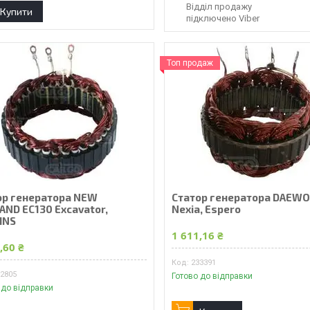
Відділ продажу
Купити
підключено Viber
Топ продаж
ор генератора NEW
Статор генератора DAEW
AND EC130 Excavator,
Nexia, Espero
INS
1 611,16 ₴
,60 ₴
233391
32805
Готово до відправки
 до відправки