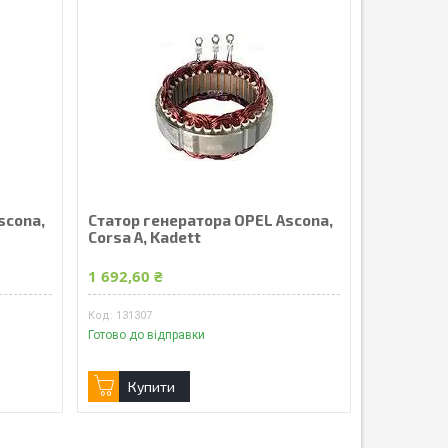
scona,
Статор генератора OPEL Ascona,
Corsa A, Kadett
1 692,60 ₴
131307
Готово до відправки
Купити