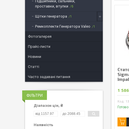
Підшипники, сальники,
проставки, втулки
6
Щітки генератора
1
Ремкоплекти Генератора Valeo
1
Фотогалерея
Прайс-листи
Новини
Статті
Стат
Sigma
Часто задавані питання
Impa
1 586
ФІЛЬТРИ
1
Діапазон цін, ₴
Готово
Наявність