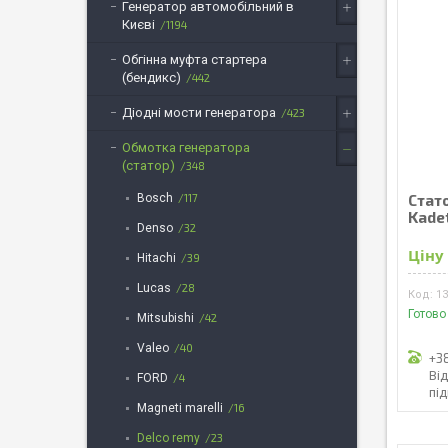
Генератор автомобільний в
Києві
1194
Обгінна муфта стартера
(бендикс)
442
Діодні мости генератора
423
Обмотка генератора
(статор)
348
Bosch
117
Стато
Kadet
Denso
32
Ціну
Hitachi
39
Lucas
28
1
Готово
Mitsubishi
42
Valeo
40
+3
Ві
FORD
4
пі
Magneti marelli
16
Delco remy
23