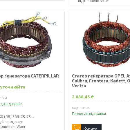
підключено Viber
ор генератора CATERPILLAR
Статор генератора OPEL A
Calibra, Frontera, Kadett,
Vectra
 уточнюйте
2 088,45 ₴
31864
 до відправки
133927
Готово до відправки
80 (98) 569-78-78
дділ продажу
дключено Viber
Купити