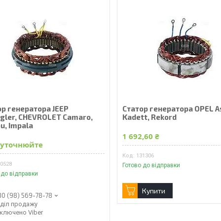
ор генератора JEEP
Статор генератора OPEL A
gler, CHEVROLET Camaro,
Kadett, Rekord
u, Impala
1 692,60 ₴
 уточнюйте
131306
30528
Готово до відправки
 до відправки
Купити
80 (98) 569-78-78
дділ продажу
дключено Viber