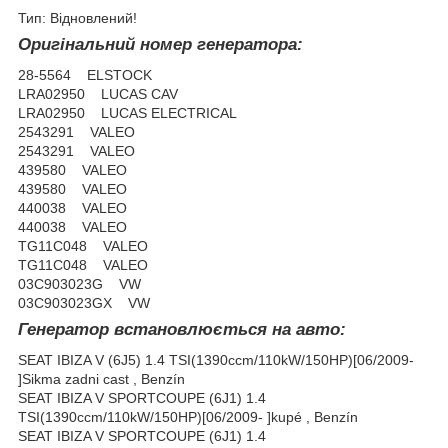
Тип: Відновлений!
Оригінальний номер генератора:
28-5564 ELSTOCK
LRA02950 LUCAS CAV
LRA02950 LUCAS ELECTRICAL
2543291 VALEO
2543291 VALEO
439580 VALEO
439580 VALEO
440038 VALEO
440038 VALEO
TG11C048 VALEO
TG11C048 VALEO
03C903023G VW
03C903023GX VW
Генератор встановлюється на авто:
SEAT IBIZA V (6J5) 1.4 TSI(1390ccm/110kW/150HP)[06/2009-
]Sikma zadni cast , Benzín
SEAT IBIZA V SPORTCOUPE (6J1) 1.4
TSI(1390ccm/110kW/150HP)[06/2009- ]kupé , Benzín
SEAT IBIZA V SPORTCOUPE (6J1) 1.4