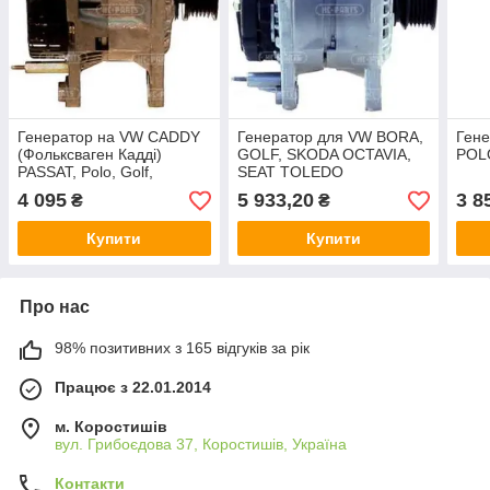
Генератор на VW CADDY
Генератор для VW BORA,
Гене
(Фольксваген Кадді)
GOLF, SKODA OCTAVIA,
POL
PASSAT, Polo, Golf,
SEAT TOLEDO
SHARAN, TRANSPORTER,
4 095
5 933,20
3 8
₴
₴
SKODA FELICIA, Octavia
Купити
Купити
Про нас
98% позитивних з 165 відгуків за рік
Працює з 22.01.2014
м. Коростишів
вул. Грибоєдова 37, Коростишів, Україна
Контакти