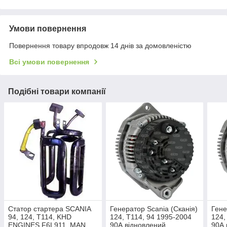
Умови повернення
Повернення товару впродовж 14 днів за домовленістю
Всі умови повернення
Подібні товари компанії
Статор стартера SCANIA
Генератор Scania (Сканія)
Гене
94, 124, T114, KHD
124, T114, 94 1995-2004
124,
ENGINES F6L911, MAN
90А відновлений
90А 