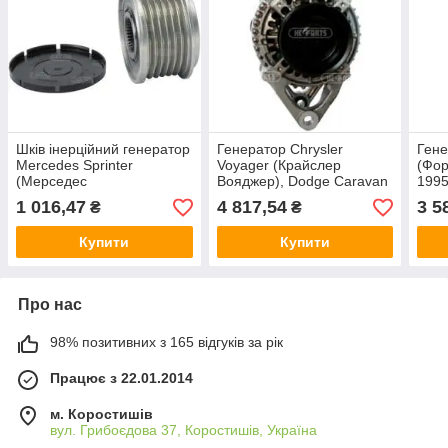
Шків інерційний генератор
Генератор Chrysler
Гене
Mercedes Sprinter
Voyager (Крайслер
(Фор
(Мерседес
Вояджер), Dodge Caravan
1995
Спринтер), Vito, C/E-
2.4, 3.0, 3.3, 3.8 1995-
відн
1 016,47
4 817,54
3 5
₴
₴
CLASS 2.0, 2.2, 2.7 Tdi,
2001 90А відновлений
CDI.
Купити
Купити
Про нас
98% позитивних з 165 відгуків за рік
Працює з 22.01.2014
м. Коростишів
вул. Грибоєдова 37, Коростишів, Україна