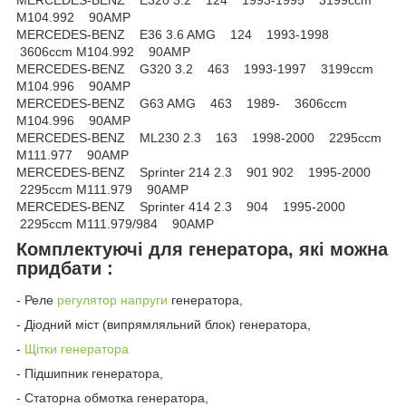
M104.992 90AMP
MERCEDES-BENZ E36 3.6 AMG 124 1993-1998
3606ccm M104.992 90AMP
MERCEDES-BENZ G320 3.2 463 1993-1997 3199ccm
M104.996 90AMP
MERCEDES-BENZ G63 AMG 463 1989- 3606ccm
M104.996 90AMP
MERCEDES-BENZ ML230 2.3 163 1998-2000 2295ccm
M111.977 90AMP
MERCEDES-BENZ Sprinter 214 2.3 901 902 1995-2000
2295ccm M111.979 90AMP
MERCEDES-BENZ Sprinter 414 2.3 904 1995-2000
2295ccm M111.979/984 90AMP
Комплектуючі для генератора, які можна
придбати
:
- Реле
регулятор напруги
генератора,
- Діодний міст (випрямляльний блок) генератора,
-
Щітки генератора
- Підшипник генератора,
- Статорна обмотка генератора,