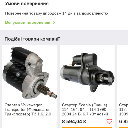
Умови повернення
Повернення товару впродовж 14 днів за домовленістю
Всі умови повернення
Подібні товари компанії
Стартер Volkswagen
Стартер Scania (Сканія)
Стар
Transporter (Фольцваген
114, 164, 94, T114 1990-
112,
Транспортер) T3 1.6, 2.0
2004 24 В, 6.7 кВт новий
1999
1975-1981 12 В, 0.7 кВт
відн
8 594,04
6 8
₴
новий