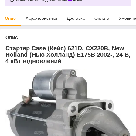
Опис
Характеристики
Доставка
Оплата
Умови п
Опис
Стартер Case (Кейс) 621D, CX220B, New
Holland (Нью Холланд) E175B 2002-, 24 В,
4 кВт відновлений