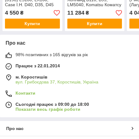
Case I.H. D40, D35, D45
LM5040, Komatsu Коматсу
(Лагу
1987- 12 В, 2 кВт
WB97S-5 2006-, 12 В, 3
dCi 
4 550
11 284
4 0
₴
₴
відновлений
кВт новий оригінал
відн
Купити
Купити
Про нас
98% позитивних з 165 відгуків за рік
Працює з 22.01.2014
м. Коростишів
вул. Грибоєдова 37, Коростишів, Україна
Контакти
Сьогодні працює з 09:00 до 18:00
Показати весь графік роботи
Про нас