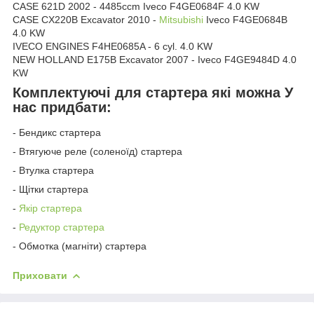
CASE 621D 2002 - 4485ccm Iveco F4GE0684F 4.0 KW
CASE CX220B Excavator 2010 -
Mitsubishi
Iveco F4GE0684B
4.0 KW
IVECO ENGINES F4HE0685A - 6 cyl. 4.0 KW
NEW HOLLAND E175B Excavator 2007 - Iveco F4GE9484D 4.0
KW
Комплектуючі для стартера які можна У
нас придбати:
- Бендикс стартера
- Втягуюче реле (соленоїд) стартера
- Втулка стартера
- Щітки стартера
-
Якір стартера
-
Редуктор стартера
- Обмотка (магніти) стартера
Приховати