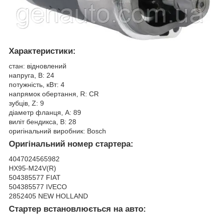
Характеристики:
стан: відновлений
напруга, В: 24
потужність, кВт: 4
напрямок обертання, R: CR
зубців, Z: 9
діаметр фланця, A: 89
виліт бендикса, B: 28
оригінальний виробник: Bosch
Оригінальний номер стартера:
4047024565982
HX95-M24V(R)
504385577 FIAT
504385577 IVECO
2852405 NEW HOLLAND
Стартер встановлюється на авто: