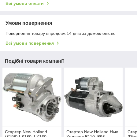
Всі умови оплати
Умови повернення
Повернення товару впродовж 14 днів за домовленістю
Всі умови повернення
Подібні товари компанії
Стартер New Holland
Стартер New Holland Нью
Стар
(8198) LS180, LX160,
Холланд B110, B95,
(Рін