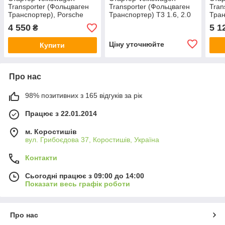
Transporter (Фольцваген
Transporter (Фольцваген
Tran
Транспортер), Porsche
Транспортер) T3 1.6, 2.0
Тран
911 12 В, 0.7 кВт новий
1975-1981 12 В, 0.7 кВт
2.0 
4 550
5 1
₴
новий
кВт 
Ціну уточнюйте
Купити
Про нас
98% позитивних з 165 відгуків за рік
Працює з 22.01.2014
м. Коростишів
вул. Грибоєдова 37, Коростишів, Україна
Контакти
Сьогодні працює з 09:00 до 14:00
Показати весь графік роботи
Про нас