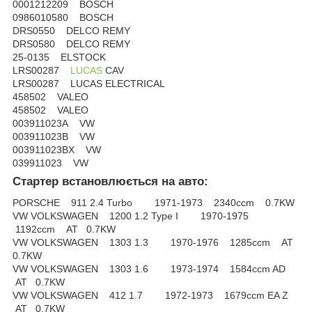
0001212209 BOSCH
0986010580 BOSCH
DRS0550 DELCO REMY
DRS0580 DELCO REMY
25-0135 ELSTOCK
LRS00287
LUCAS
CAV
LRS00287 LUCAS ELECTRICAL
458502 VALEO
458502 VALEO
003911023A VW
003911023B VW
003911023BX VW
039911023 VW
Стартер встановлюється на авто:
PORSCHE 911 2.4 Turbo 1971-1973 2340ccm 0.7KW
VW VOLKSWAGEN 1200 1.2 Type I 1970-1975
1192ccm AT 0.7KW
VW VOLKSWAGEN 1303 1.3 1970-1976 1285ccm AT
0.7KW
VW VOLKSWAGEN 1303 1.6 1973-1974 1584ccm AD
AT 0.7KW
VW VOLKSWAGEN 412 1.7 1972-1973 1679ccm EA Z
AT 0.7KW