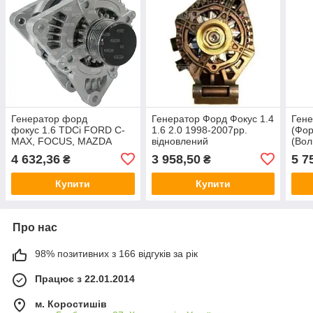
Генератор форд
Генератор Форд Фокус 1.4
Гене
фокус 1.6 TDCi FORD C-
1.6 2.0 1998-2007рр.
(Фор
MAX, FOCUS, MAZDA
відновлений
(Вол
3, VOLVO S40 V50 C30
2003
4 632,36
3 958,50
5 7
₴
₴
C70 120Amp. 2003-
Купити
Купити
Про нас
98% позитивних з 166 відгуків за рік
Працює з 22.01.2014
м. Коростишів