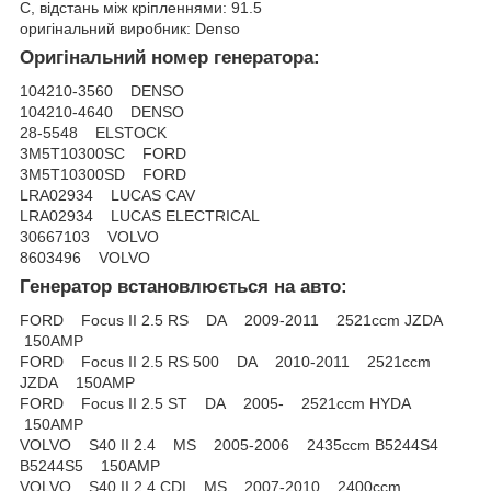
C, відстань між кріпленнями: 91.5
оригінальний виробник: Denso
Оригінальний номер генератора:
104210-3560 DENSO
104210-4640 DENSO
28-5548 ELSTOCK
3M5T10300SC FORD
3M5T10300SD FORD
LRA02934 LUCAS CAV
LRA02934 LUCAS ELECTRICAL
30667103 VOLVO
8603496 VOLVO
Генератор встановлюється на авто:
FORD Focus II 2.5 RS DA 2009-2011 2521ccm JZDA
150AMP
FORD Focus II 2.5 RS 500 DA 2010-2011 2521ccm
JZDA 150AMP
FORD Focus II 2.5 ST DA 2005- 2521ccm HYDA
150AMP
VOLVO S40 II 2.4 MS 2005-2006 2435ccm B5244S4
B5244S5 150AMP
VOLVO S40 II 2.4 CDI MS 2007-2010 2400ccm