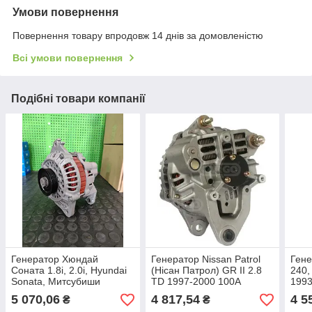
Умови повернення
Повернення товару впродовж 14 днів за домовленістю
Всі умови повернення
Подібні товари компанії
Генератор Хюндай
Генератор Nissan Patrol
Гене
Соната 1.8i, 2.0i, Hyundai
(Нісан Патрол) GR II 2.8
240,
Sonata, Митсубиши
TD 1997-2000 100А
1993
Галант 2.0i 1991-1999гг.
відновлений
відн
5 070,06
4 817,54
4 5
₴
₴
90А відновлений