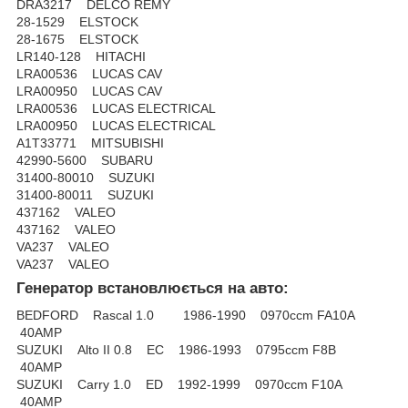
DRA3217 DELCO REMY
28-1529 ELSTOCK
28-1675 ELSTOCK
LR140-128 HITACHI
LRA00536 LUCAS CAV
LRA00950 LUCAS CAV
LRA00536 LUCAS ELECTRICAL
LRA00950 LUCAS ELECTRICAL
A1T33771 MITSUBISHI
42990-5600 SUBARU
31400-80010 SUZUKI
31400-80011 SUZUKI
437162 VALEO
437162 VALEO
VA237 VALEO
VA237 VALEO
Генератор встановлюється на авто:
BEDFORD Rascal 1.0 1986-1990 0970ccm FA10A
40AMP
SUZUKI Alto II 0.8 EC 1986-1993 0795ccm F8B
40AMP
SUZUKI Carry 1.0 ED 1992-1999 0970ccm F10A
40AMP