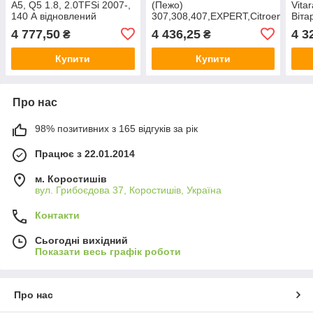
A5, Q5 1.8, 2.0TFSi 2007-,
(Пежо)
Vita
140 А відновлений
307,308,407,EXPERT,Citroen(Ситро
Вітар
C3,C4,C5, JUMPY
1.3,
4 777,50
4 436,25
4 3
₴
₴
1.4,1.8,2.0 120А
відновлений
Купити
Купити
Про нас
98% позитивних з 165 відгуків за рік
Працює з 22.01.2014
м. Коростишів
вул. Грибоєдова 37, Коростишів, Україна
Контакти
Сьогодні вихідний
Показати весь графік роботи
Про нас