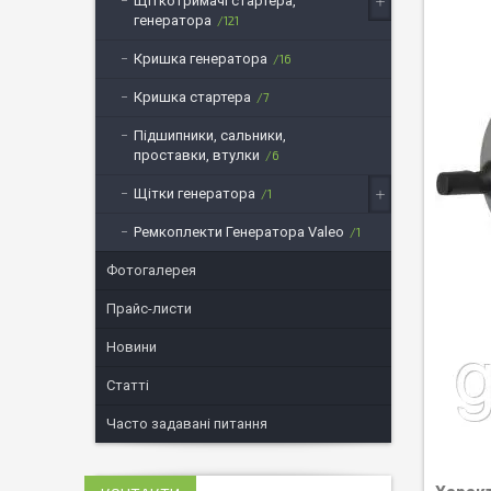
Щіткотримачі стартера,
генератора
121
Кришка генератора
16
Кришка стартера
7
Підшипники, сальники,
проставки, втулки
6
Щітки генератора
1
Ремкоплекти Генератора Valeo
1
Фотогалерея
Прайс-листи
Новини
Статті
Часто задавані питання