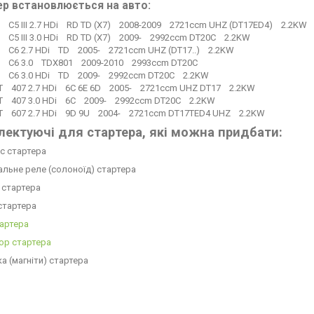
ер встановлюється на авто:
 C5 III 2.7 HDi RD TD (X7) 2008-2009 2721ccm UHZ (DT17ED4) 2.2KW
 C5 III 3.0 HDi RD TD (X7) 2009- 2992ccm DT20C 2.2KW
 C6 2.7 HDi TD 2005- 2721ccm UHZ (DT17..) 2.2KW
N C6 3.0 TDX801 2009-2010 2993ccm DT20C
N C6 3.0 HDi TD 2009- 2992ccm DT20C 2.2KW
 407 2.7 HDi 6C 6E 6D 2005- 2721ccm UHZ DT17 2.2KW
T 407 3.0 HDi 6C 2009- 2992ccm DT20C 2.2KW
T 607 2.7 HDi 9D 9U 2004- 2721ccm DT17TED4 UHZ 2.2KW
ектуючі для стартера, які можна придбати:
кс стартера
вальне реле (солоноїд) стартера
а стартера
 стартера
тартера
ор стартера
а (магніти) стартера