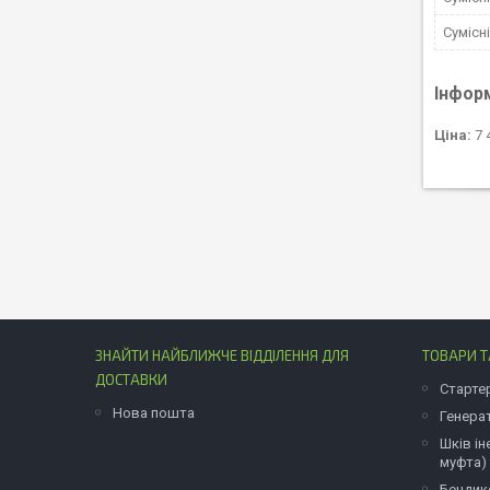
Сумісн
Інфор
Ціна:
7 
ЗНАЙТИ НАЙБЛИЖЧЕ ВІДДІЛЕННЯ ДЛЯ
ТОВАРИ Т
ДОСТАВКИ
Старте
Нова пошта
Генера
Шків ін
муфта)
Бендик