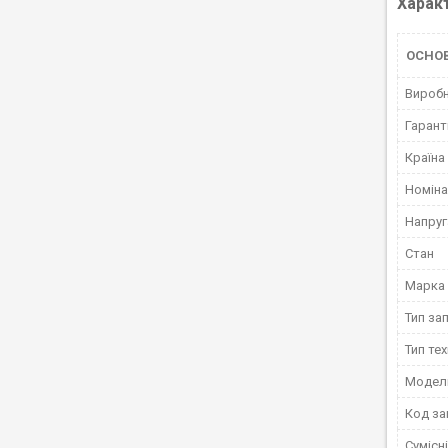
Харак
ОСНО
Вироб
Гарант
Країна
Номіна
Напруг
Стан
Марка
Тип за
Тип тех
Модел
Код за
Сумісн