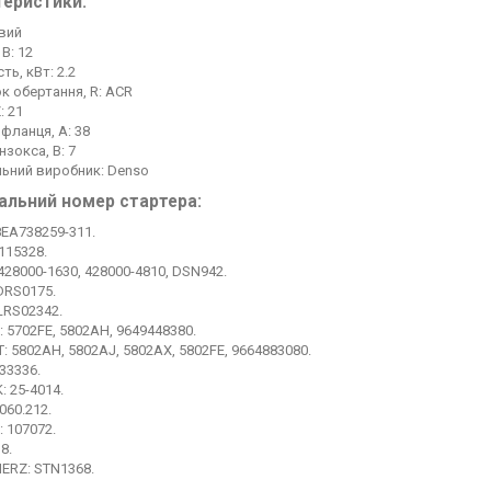
теристики:
овий
 В: 12
ть, кВт: 2.2
к обертання, R: ACR
: 21
фланця, A: 38
нзокса, B: 7
льний виробник: Denso
альний номер стартера:
8EA738259-311.
115328.
428000-1630, 428000-4810, DSN942.
DRS0175.
 LRS02342.
: 5702FE, 5802AH, 9649448380.
: 5802AH, 5802AJ, 5802AX, 5802FE, 9664883080.
33336.
: 25-4014.
.060.212.
 107072.
8.
RZ: STN1368.