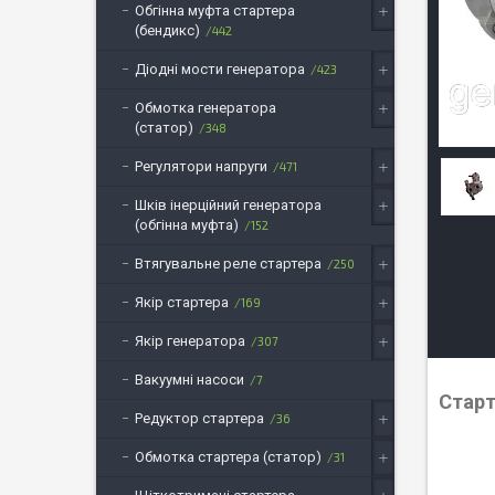
Обгінна муфта стартера
(бендикс)
442
Діодні мости генератора
423
Обмотка генератора
(статор)
348
Регулятори напруги
471
Шків інерційний генератора
(обгінна муфта)
152
Втягувальне реле стартера
250
Якір стартера
169
Якір генератора
307
Вакуумні насоси
7
Старт
Редуктор стартера
36
Обмотка стартера (статор)
31