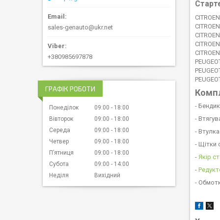
Старт
CITROEN
CITROEN
sales-genauto@ukr.net
CITROEN
CITROE
CITROE
+380985697878
PEUGEOT
PEUGEO
PEUGEO
ГРАФІК РОБОТИ
Компл
- Бенди
Понеділок
09:00
18:00
- Втягу
Вівторок
09:00
18:00
Середа
09:00
18:00
- Втулк
Четвер
09:00
18:00
- Щітки
Пʼятниця
09:00
18:00
-
Якір с
Субота
09:00
14:00
-
Редукт
Неділя
Вихідний
- Обмотк