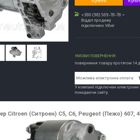
Купити
Купит
+380 (98) 569-78-78
Відділ продажу
підключено Viber
повернення товару протягом 14 
У компанії підключені електронні
покидаючи сайту.
ер Citroen (Ситроен) C5, C6, Peugeot (Пежо) 607, 407