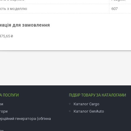
ість з моделлю
607
мація для замовлення
475,65 ₴
А ПОСЛУГИ
ПІДБІР ТОВАРУ ЗА КАТАЛОГАМИ
ри
Каталог Cargo
тори
Каталог GenAuto
ерційний генератора (обгінна
си