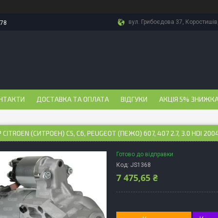
вул. Грибоєдова 37, Коростишів
-78
НТАКТИ
ДОСТАВКА ТА ОПЛАТА
ВІДГУКИ
АКЦІЯ 5% ЗНИЖКА
CITROEN (СИТРОЕН) C5, C6, PEUGEOT (ПЕЖО) 607, 407 2.7, 3.0 HDI 2004
Готово до відправки
Код:
JS1368
7 475,65 ₴