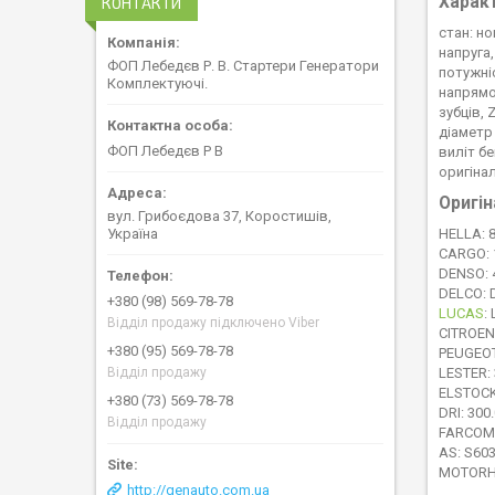
Харак
КОНТАКТИ
стан: н
напруга,
ФОП Лебедєв Р. В. Стартери Генератори
потужніс
Комплектуючі.
напрямо
зубців, Z
діаметр 
ФОП Лебедєв Р В
виліт бе
оригіна
Оригін
вул. Грибоєдова 37, Коростишів,
HELLA: 
Україна
CARGO: 
DENSO: 
DELCO: 
+380 (98) 569-78-78
LUCAS
:
Відділ продажу підключено Viber
CITROEN
+380 (95) 569-78-78
PEUGEOT
LESTER: 
Відділ продажу
ELSTOCK
+380 (73) 569-78-78
DRI: 300
Відділ продажу
FARCOM:
AS: S603
MOTORHE
http://genauto.com.ua