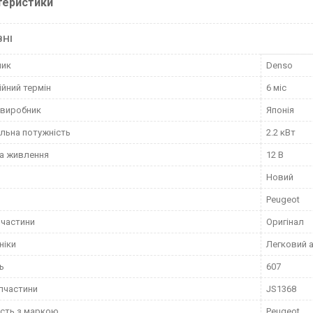
теристики
ВНІ
ник
Denso
ійний термін
6 міс
 виробник
Японія
льна потужність
2.2 кВт
а живлення
12 В
Новий
Peugeot
пчастини
Оригінал
ніки
Легковий 
ь
607
пчастини
JS1368
ість з маркою
Peugeot