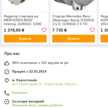
Редуктор стартера на
Стартер Mercedes-Benz
Реду
MERCEDES-BENZ
(Мерседес Бенц) G250GD
AUDI
Unimog, G290GD, G300
2.5 D, G290GD 2.9 TD
VOL
3.0, SSANGYONG Rexton,
1987-, 24 В, 2.5 кВт новий
T4, 
1 378,65
7 735
1 3
₴
₴
DAEWOO Korando
Gala
Купити
Купити
Про нас
98% позитивних з 165 відгуків за рік
Працює з 22.01.2014
м. Коростишів
вул. Грибоєдова 37, Коростишів, Україна
Контакти
Сьогодні вихідний
Показати весь графік роботи