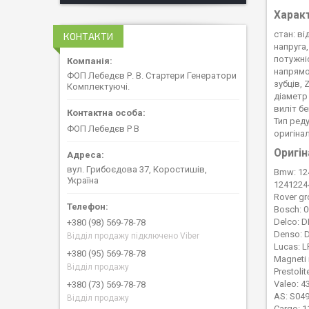
Харак
стан: в
КОНТАКТИ
напруга,
потужніс
напрямо
ФОП Лебедєв Р. В. Стартери Генератори
зубців, Z
Комплектуючі.
діаметр 
виліт бе
Тип ред
ФОП Лебедєв Р В
оригіна
Оригін
вул. Грибоєдова 37, Коростишів,
Bmw: 12
Україна
1241224
Rover g
Bosch: 0
Delco: 
+380 (98) 569-78-78
Denso: 
Відділ продажу підключено Viber
Lucas: L
+380 (95) 569-78-78
Magneti 
Відділ продажу
Prestoli
Valeo: 4
+380 (73) 569-78-78
AS: S049
Відділ продажу
Cargo: 1