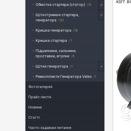
кВт в
Обмотка стартера (статор)
31
Щіткотримачі стартера,
генератора
121
Кришка генератора
16
Кришка стартера
7
Підшипники, сальники,
проставки, втулки
6
Щітки генератора
1
Ремкоплекти Генератора Valeo
1
Фотогалерея
Прайс-листи
Новини
Статті
Часто задавані питання