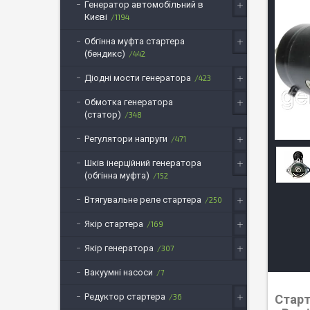
Генератор автомобільний в
Києві
1194
Обгінна муфта стартера
(бендикс)
442
Діодні мости генератора
423
Обмотка генератора
(статор)
348
Регулятори напруги
471
Шків інерційний генератора
(обгінна муфта)
152
Втягувальне реле стартера
250
Якір стартера
169
Якір генератора
307
Вакуумні насоси
7
Редуктор стартера
Старт
36