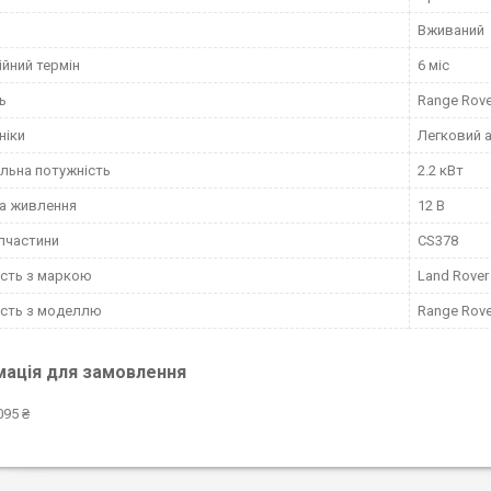
Вживаний
ійний термін
6 міс
ь
Range Rove
ніки
Легковий 
льна потужність
2.2 кВт
а живлення
12 В
пчастини
CS378
ість з маркою
Land Rover
ість з моделлю
Range Rove
мація для замовлення
095 ₴