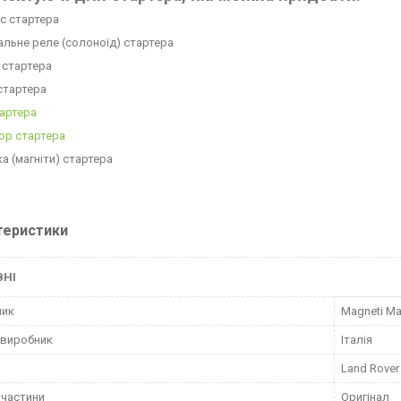
кс стартера
вальне реле (солоноїд) стартера
а стартера
 стартера
тартера
ор стартера
а (магніти) стартера
теристики
ВНІ
ник
Magneti Mar
 виробник
Італія
Land Rover
пчастини
Оригінал