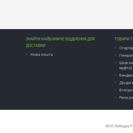
ЗНАЙТИ НАЙБЛИЖЧЕ ВІДДІЛЕННЯ ДЛЯ
ТОВАРИ Т
ДОСТАВКИ
Старте
Нова пошта
Генера
Шків ін
муфта)
Бендик
Діодні
Втягую
Реле р