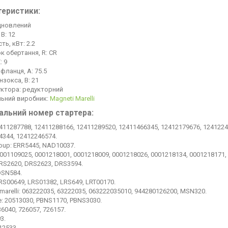
теристики:
ідновлений
 В: 12
ть, кВт: 2.2
к обертання, R: CR
: 9
фланця, A: 75.5
нзокса, B: 21
уктора: редукторний
льний виробник:
Magneti Marelli
альний номер стартера:
411287788, 12411288166, 12411289520, 12411466345, 12412179676, 1241224
4344, 12412246574.
roup: ERR5445, NAD10037.
001109025, 0001218001, 0001218009, 0001218026, 0001218134, 0001218171,
DRS2620, DRS2623, DRS3594.
DSN584.
RS00649, LRS01382, LRS649, LRT00170.
marelli: 063222035, 63222035, 063222035010, 944280126200, MSN320.
te: 20513030, PBNS1170, PBNS3030.
36040, 726057, 726157.
3.
12533.