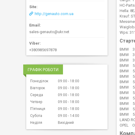
HC-Parts
Hella: 8
http://genauto.com.ua
Krauf: S
Messmer
Waigloba
sales-genauto@ukr.net
Wps: 31
Старт
BMW 3 (
+380985697878
BMW 3 (
BMW 3 T
BMW 5 (
ГРАФІК РОБОТИ
BMW 5 (
BMW 5 (
Понеділок
09:00
18:00
BMW 5 (
BMW 5 (
Вівторок
09:00
18:00
BMW 5 (
Середа
09:00
18:00
BMW 5 (
Четвер
09:00
18:00
BMW 5 T
BMW 5 T
Пʼятниця
09:00
18:00
BMW 5 T
Субота
09:00
14:00
LAND RO
Неділя
Вихідний
OPEL OM
Компл