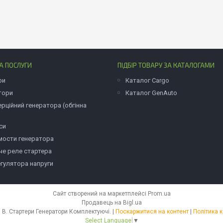
А ПОСЛУГИ
ПІДБІР ТОВАРУ ЗА КАТАЛОГАМИ
ри
Каталог Cargo
тори
Каталог GenAuto
ерційний генератора (обгінна
си
 мости генератора
че реле стартера
егулятора напруги
Сайт створений на маркетплейсі
Prom.ua
Продавець на Bigl.ua
ФОП Лебедєв Р. В. Стартери Генератори Комплектуючі. |
Поскаржитися на контент
|
Політика 
Select Language
▼