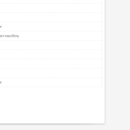
r
автомобіль
r