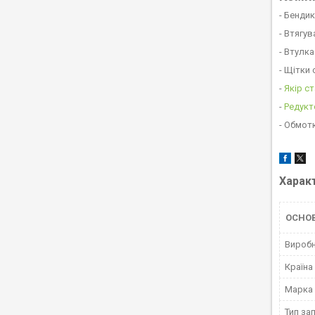
- Бенди
- Втягу
- Втулк
- Щітки
-
Якір с
-
Редукт
- Обмотк
Харак
ОСНО
Вироб
Країна
Марка
Тип за