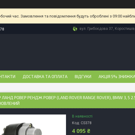
обочий час. Замовлення та повідомлення будуть оброблені з 09:00 найбл
вул. Грибоєдова 37, Коростишів
-78
НТАКТИ
ДОСТАВКА ТА ОПЛАТА
ВІДГУКИ
АКЦІЯ 5% ЗНИЖКА
 ЛАНД РОВЕР РЕНДЖ РОВЕР (LAND ROVER RANGE ROVER), BMW 3, 5 2.5T
ДНОВЛЕНИЙ
В наявності
Код:
CS378
4 095 ₴