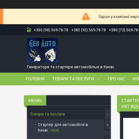
Зараз у компанії нер
+380 (98) 569-78-78
+380 (95) 569-78-78
+380 (73) 569-78
Генератори та стартери автомобільні в Києві
ГОЛОВНА
ТОВАРИ ТА ПОСЛУГИ
ПРО НАС
КО
СТАРТЕР
КВТ ВІ
Товари та послуги
Стартер для автомобіля в
Києві
1036