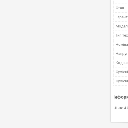
Стан
Гарант
Модел
Тип тех
Номіна
Напруг
Код за
Сумісн
Сумісн
Інфор
Ціна:
4 