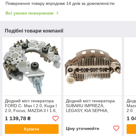
Повернення товару впродовж 14 днів за домовленістю
Всі умови повернення
Подібні товари компанії
Діодний міст генератора
Діодний міст генератора
Діод
FORD C- Max I 2.0, Kuga I
SUBARU IMPREZA,
Mazd
2.0, Focus, MAZDA 3 I 1.6,
LEGASY, KIA SEPHIA,
2.0
VOLVO C30, S40
SHUMA, MAZDA MX-3,
1 139,78
1 0
₴
XEDOS 6
Ціну уточнюйте
Купити