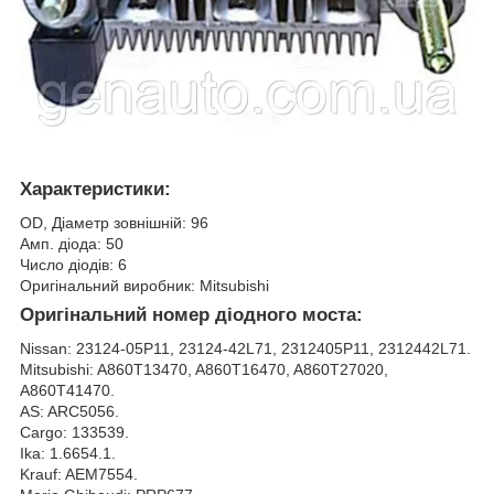
Характеристики:
OD, Діаметр зовнішній: 96
Амп. діода: 50
Число діодів: 6
Оригінальний виробник: Mitsubishi
Оригінальний номер діодного моста:
Nissan: 23124-05P11, 23124-42L71, 2312405P11, 2312442L71.
Mitsubishi: A860T13470, A860T16470, A860T27020,
A860T41470.
AS: ARC5056.
Cargo: 133539.
Ika: 1.6654.1.
Krauf: AEM7554.