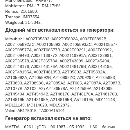
Mario Ghibaudi: PRP677.
Mobiletron: RM-17, RM-17HV.
Remco: 2161550.
Transpo: IMR7554.
Waiglobal: 31-8342.
Діодний міст встановлюється на генератори:
Mitsubishi: A002T05892, A002T05892A, A002T05892B,
A002T05892ZC, A002T05893, A002T05893ZC, A002T08577,
A002T08577A, A002T08577B, A002T09291, A002T09392,
A002T09493, A002T13977X, A002T19991A, A002T22991,
A002T36578, A002T36578A, A002T43099, A002T45494,
A002T48176, A002T48176A, A002T48176B, A002T48195,
A002T48195A, A002T48195B, A2T05892, A2T05892A,
A2T05892A, A2T05892B, A2T0892ZC, A209292, A2T05893,
A2T0893, A2T0893C, A2T085A2, A2T085, A2T087A, A2T087B,
A2T077B, A2T02, A2) A2T36578A, A2T42599A, A2T43099,
A2T45494, A2T45494B, A2T48176, A2T48176A, A2T48176B,
A2T48195, A2T48195A, A2T48195B, A5T48195, MD111148,
MD111149, MD114620, MD152872.
Valeo: AB175015, TA000A15101.
Генератор встановлюється на авто:
MAZDA 626 III (GD) 06.1987 - 05.1992 1.60 бензин