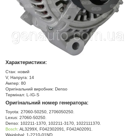
Характеристики:
Стан: новий
V, Напруга: 14
Ампер: 80
Оригінальний виробник: Denso
Термінал: L-IG-S
Оригінальний номер генератора:
Toyota: 27060-50250, 2706050250.
Lexus: 27060-50250.
Denso: 102211-1370, 102211-3170, 1022111370.
Bosch
: AL3299X, F042302091, F042A02091.
Waiglobal: 1-2210-01ND.