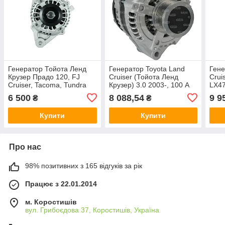
Генератор Тойота Ленд
Генератор Toyota Land
Гене
Крузер Прадо 120, FJ
Cruiser (Тойота Ленд
Crui
Cruiser, Tacoma, Tundra
Крузер) 3.0 2003-, 100 А
LX47
4.0 12 В 80 A новий
новий
100
6 500
8 088,54
9 9
₴
₴
Купити
Купити
Про нас
98% позитивних з 165 відгуків за рік
Працює з 22.01.2014
м. Коростишів
вул. Грибоєдова 37, Коростишів, Україна