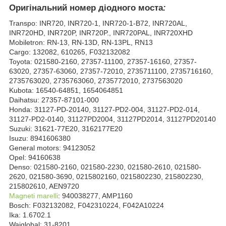
Оригінальний номер діодного моста
:
Transpo: INR720, INR720-1, INR720-1-B72, INR720AL,
INR720HD, INR720P, INR720P., INR720PAL, INR720XHD
Mobiletron: RN-13, RN-13D, RN-13PL, RN13
Cargo: 132082, 610265, F032132082
Toyota: 021580-2160, 27357-11100, 27357-16160, 27357-
63020, 27357-63060, 27357-72010, 2735711100, 2735716160,
2735763020, 2735763060, 2735772010, 2737563020
Kubota: 16540-64851, 1654064851
Daihatsu: 27357-87101-000
Honda: 31127-PD-20140, 31127-PD2-004, 31127-PD2-014,
31127-PD2-0140, 31127PD2004, 31127PD2014, 31127PD20140
Suzuki: 31621-77E20, 3162177E20
Isuzu: 8941606380
General motors: 94123052
Opel: 94160638
Denso: 021580-2160, 021580-2230, 021580-2610, 021580-
2620, 021580-3690, 0215802160, 0215802230, 215802230,
215802610, AEN9720
Magneti marelli
: 940038277, AMP1160
Bosch: F032132082, F042310224, F042A10224
Ika: 1.6702.1
Waiglobal: 31-8201