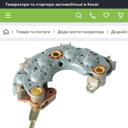
Генератори та стартери автомобільні в Києві
Товари та послуги
Діодні мости генератора
Діодний 