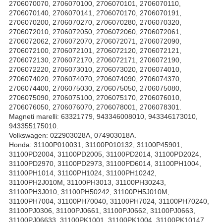
2706070070, 2706070100, 2706070101, 2706070110,
2706070140, 2706070141, 2706070170, 2706070191,
2706070200, 2706070270, 2706070280, 2706070320,
2706072010, 2706072050, 2706072060, 2706072061,
2706072062, 2706072070, 2706072071, 2706072090,
2706072100, 2706072101, 2706072120, 2706072121,
2706072130, 2706072170, 2706072171, 2706072190,
2706072220, 2706073010, 2706073020, 2706074010,
2706074020, 2706074070, 2706074090, 2706074370,
2706074400, 2706075030, 2706075050, 2706075080,
2706075090, 2706075100, 2706075170, 2706076010,
2706076050, 2706076070, 2706078001, 2706078301.
Magneti marelli: 63321779, 943346008010, 943346173010,
943355175010.
Volkswagen: 022903028A, 074903018A.
Honda: 31100P010031, 31100P010132, 31100P45901,
31100PD2004, 31100PD2005, 31100PD2014, 31100PD2024,
31100PD2970, 31100PD2973, 31100PD6014, 31100PH1004,
31100PH1014, 31100PH1024, 31100PH10242,
31100PH2J010M, 31100PH3013, 31100PH30243,
31100PH3J010, 31100PH50242, 31100PH5J010M,
31100PH7004, 31100PH70040, 31100PH7024, 31100PH70240,
31100PJ0306, 31100PJ0661, 31100PJ0662, 31100PJ0663,
31100PJ06633, 31100PK1001, 31100PK1004, 31100PK10147,