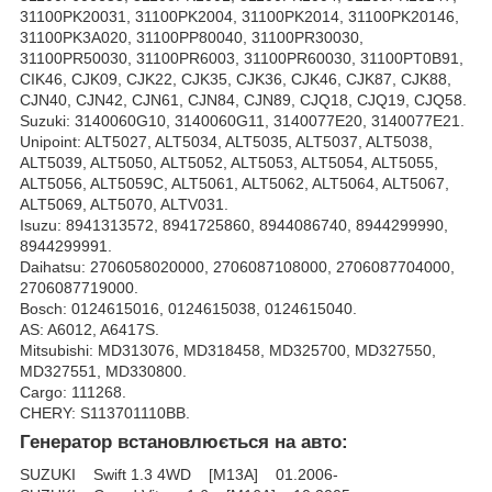
31100PK20031, 31100PK2004, 31100PK2014, 31100PK20146,
31100PK3A020, 31100PP80040, 31100PR30030,
31100PR50030, 31100PR6003, 31100PR60030, 31100PT0B91,
CIK46, CJK09, CJK22, CJK35, CJK36, CJK46, CJK87, CJK88,
CJN40, CJN42, CJN61, CJN84, CJN89, CJQ18, CJQ19, CJQ58.
Suzuki: 3140060G10, 3140060G11, 3140077E20, 3140077E21.
Unipoint: ALT5027, ALT5034, ALT5035, ALT5037, ALT5038,
ALT5039, ALT5050, ALT5052, ALT5053, ALT5054, ALT5055,
ALT5056, ALT5059C, ALT5061, ALT5062, ALT5064, ALT5067,
ALT5069, ALT5070, ALTV031.
Isuzu: 8941313572, 8941725860, 8944086740, 8944299990,
8944299991.
Daihatsu: 2706058020000, 2706087108000, 2706087704000,
2706087719000.
Bosch: 0124615016, 0124615038, 0124615040.
AS: A6012, A6417S.
Mitsubishi: MD313076, MD318458, MD325700, MD327550,
MD327551, MD330800.
Cargo: 111268.
CHERY: S113701110BB.
Генератор встановлюється на авто:
SUZUKI Swift 1.3 4WD [M13A] 01.2006-