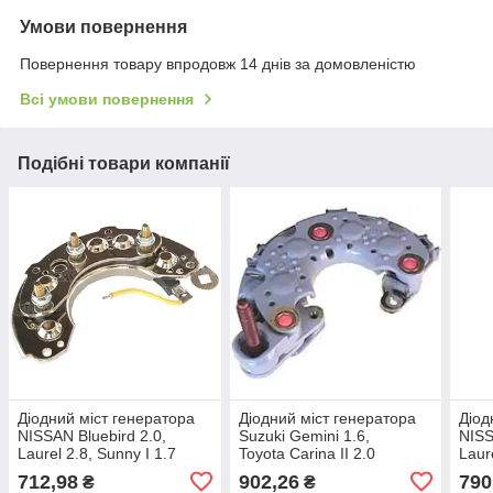
Умови повернення
Повернення товару впродовж 14 днів за домовленістю
Всі умови повернення
Подібні товари компанії
Діодний міст генератора
Діодний міст генератора
Діод
NISSAN Bluebird 2.0,
Suzuki Gemini 1.6,
NISS
Laurel 2.8, Sunny I 1.7
Toyota Carina II 2.0
Laur
712,98
902,26
790
₴
₴