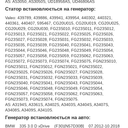
AS: AS3050, AS3050S, UD18958AS, UD46806AS
Статор встановлюється на генератор:
Valeo: 439789, 439886, 439941, 439954, 440302, 440321,
440361, 440407, 595467, CG20U015, CG20U019, CG20U025,
CG20U029, CG20U030, FG23S010, FG23S011, FG23S012,
FG23S013, FG23S021, FG23S022, FG23S025, FG23S026,
FG23S027, FG23S028, FG23S031, FG23S032, FG23S033,
FG23S035, FG23S039, FG23S040, FG23S041, FG23S043,
FG23S044, FG23S046, FG23S048, FG23S049, FG23S054,
FG23S057, FG23S058, FG23S059, FG23S062, FG23S063,
FG23S072, FG23S073, FG23S074, FG23S075, FGN23S010,
FGN23S011, FGN23S012, FGN23S021, FGN23S022,
FGN23S025, FGN23S026, FGN23S027, FGN23S028,
FGN23S031, FGN23S032, FGN23S033, FGN23S039,
FGN23S040, FGN23S041, FGN23S043, FGN23S044,
FGN23S046, FGN23S048, FGN23S049, FGN23S054,
FGN23S057, FGN23S058, FGN23S062, FGN23S063,
FGN23S073, FGN23S074, FGN23S075.
AS: A3194S, A3361S, A3402S, A3403S, A3404S, A3407S,
A3408S, A3409S, A3410S.
Генератор встановлюється на авто:
BMW 335 3.0 D xDrive (F30)[N57D30B] 07.2012-10.2018