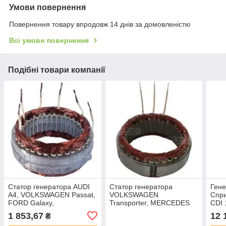
Умови повернення
Повернення товару впродовж 14 днів за домовленістю
Всі умови повернення
Подібні товари компанії
Статор генератора AUDI
Статор генератора
Ген
A4, VOLKSWAGEN Passat,
VOLKSWAGEN
Спри
FORD Galaxy,
Transporter, MERCEDES
CDI 
MERCEDES-BENZ S500
BENZ 207, Unimog, NEW
1 853,67
12 
₴
HOLLAND