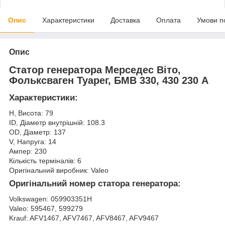
Опис
Характеристики
Доставка
Оплата
Умови п
Опис
Статор генератора Мерседес Віто,
Фольксваген Туарег, БМВ 330, 430 230 А
Характеристики:
H, Висота: 79
ID, Діаметр внутрішній: 108.3
OD, Діаметр: 137
V, Напруга: 14
Ампер: 230
Кількість терміналів: 6
Оригінальний виробник: Valeo
Оригінальний номер статора генератора:
Volkswagen: 059903351H
Valeo: 595467, 599279
Krauf: AFV1467, AFV7467, AFV8467, AFV9467