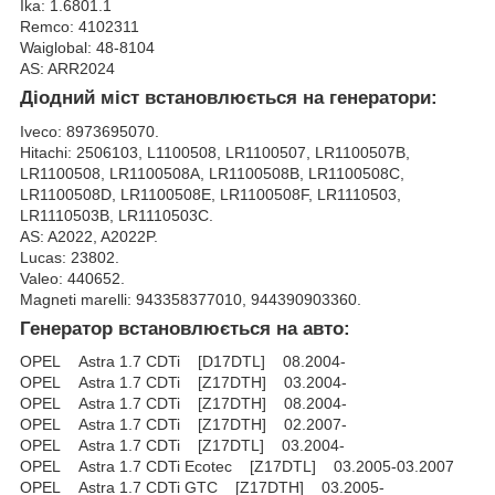
Ika: 1.6801.1
Remco: 4102311
Waiglobal: 48-8104
AS: ARR2024
Діодний міст встановлюється на генератори:
Iveco: 8973695070.
Hitachi: 2506103, L1100508, LR1100507, LR1100507B,
LR1100508, LR1100508A, LR1100508B, LR1100508C,
LR1100508D, LR1100508E, LR1100508F, LR1110503,
LR1110503B, LR1110503C.
AS: A2022, A2022P.
Lucas: 23802.
Valeo: 440652.
Magneti marelli: 943358377010, 944390903360.
Генератор встановлюється на авто:
OPEL Astra 1.7 CDTi [D17DTL] 08.2004-
OPEL Astra 1.7 CDTi [Z17DTH] 03.2004-
OPEL Astra 1.7 CDTi [Z17DTH] 08.2004-
OPEL Astra 1.7 CDTi [Z17DTH] 02.2007-
OPEL Astra 1.7 CDTi [Z17DTL] 03.2004-
OPEL Astra 1.7 CDTi Ecotec [Z17DTL] 03.2005-03.2007
OPEL Astra 1.7 CDTi GTC [Z17DTH] 03.2005-