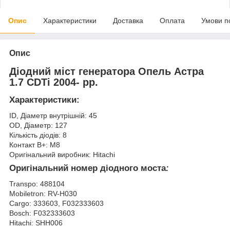
Опис
Характеристики
Доставка
Оплата
Умови п
Опис
Діодний міст генератора Опель Астра
1.7 CDTi 2004- рр.
Характеристики:
ID, Діаметр внутрішній: 45
OD, Діаметр: 127
Кількість діодів: 8
Контакт B+: М8
Оригінальний виробник: Hitachi
Оригінальний номер діодного моста
:
Transpo: 488104
Mobiletron: RV-H030
Cargo: 333603, F032333603
Bosch: F032333603
Hitachi: SHH006