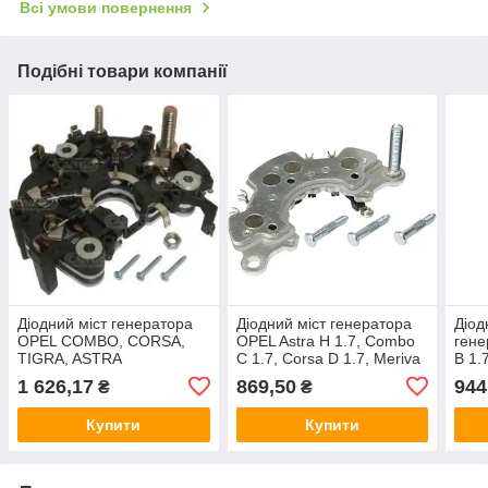
Всі умови повернення
Подібні товари компанії
Діодний міст генератора
Діодний міст генератора
Діод
OPEL COMBO, CORSA,
OPEL Astra H 1.7, Combo
гене
TIGRA, ASTRA
C 1.7, Corsa D 1.7, Meriva
B 1.
A 1.7
NISS
1 626,17
869,50
944
₴
₴
NISS
Купити
Купити