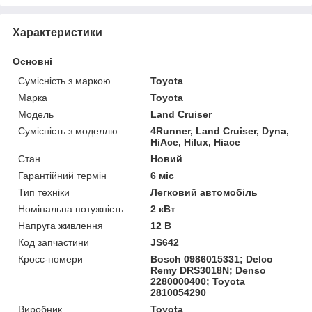
Характеристики
Основні
Сумісність з маркою
Toyota
Марка
Toyota
Модель
Land Cruiser
Сумісність з моделлю
4Runner, Land Cruiser, Dyna,
HiAce, Hilux, Hiace
Стан
Новий
Гарантійний термін
6 міс
Тип техніки
Легковий автомобіль
Номінальна потужність
2 кВт
Напруга живлення
12 В
Код запчастини
JS642
Кросс-номери
Bosch 0986015331; Delco
Remy DRS3018N; Denso
2280000400; Toyota
2810054290
Виробник
Toyota