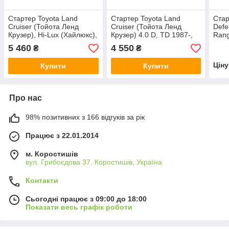
Стартер Toyota Land
Стартер Toyota Land
Стар
Cruiser (Тойота Ленд
Cruiser (Тойота Ленд
Defe
Крузер), Hi-Lux (Хайлюкс),
Крузер) 4.0 D, TD 1987-,
Rang
Celica 2.0, 2.4 1981-1998 1
24 В, 4.5 кВт новий
TDi 
5 460
4 550
₴
₴
кВт новий
кВт 
Цін
Купити
Купити
Про нас
98% позитивних з 166 відгуків за рік
Працює з 22.01.2014
м. Коростишів
вул. Грибоєдова 37, Коростишів, Україна
Контакти
Сьогодні працює з 09:00 до 18:00
Показати весь графік роботи