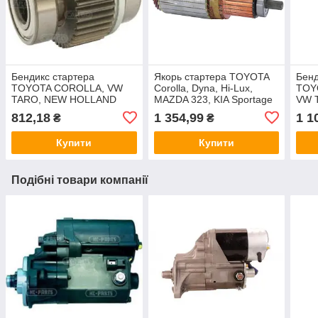
Бендикс стартера
Якорь стартера TOYOTA
Бенд
TOYOTA COROLLA, VW
Corolla, Dyna, Hi-Lux,
TOY
TARO, NEW HOLLAND
MAZDA 323, KIA Sportage
VW 
812,18
1 354,99
1 1
₴
₴
Купити
Купити
Подібні товари компанії